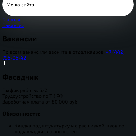
Меню сайта
Главная
Вакансии
Вакансии
По всем вакансиям звоните в отдел кадров:
+7 (442)
796-06-42
Фасадчик
График работы: 5/2
Трудоустройство по ТК РФ
Зароботная плата от 80 000 руб
Обязанности:
Кладка под штукатурку и с расшивкой швов по
ходу кладки сложных стен