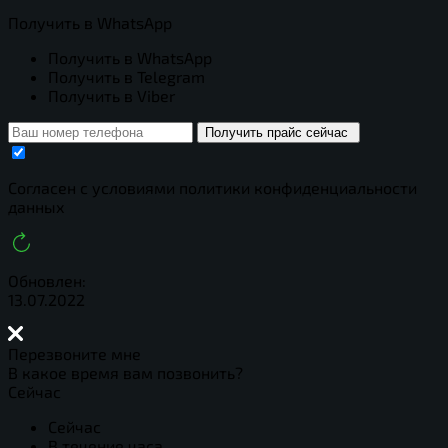
Получить в WhatsApp
Получить в WhatsApp
Получить в Telegram
Получить в Viber
Получить прайс сейчас
Cогласен с условиями
политики конфиденциальности
данных
Обновлен:
13.07.2022
Перезвоните мне
В какое время вам позвонить?
Сейчас
Сейчас
В течение часа