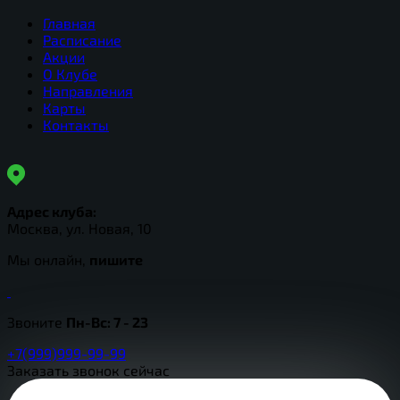
Главная
Расписание
Акции
О Клубе
Направления
Карты
Контакты
Адрес клуба:
Москва, ул. Новая, 10
Мы онлайн,
пишите
Звоните
Пн-Вс:
7 - 23
+7(999)999-99-99
Заказать звонок сейчас