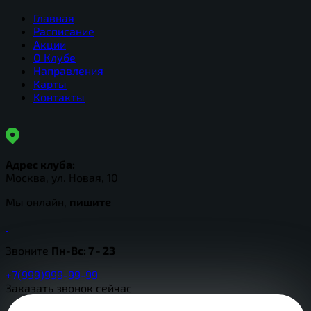
Главная
Расписание
Акции
О Клубе
Направления
Карты
Контакты
Адрес клуба:
Москва, ул. Новая, 10
Мы онлайн,
пишите
Звоните
Пн-Вс:
7 - 23
+7(999)999-99-99
Заказать звонок сейчас