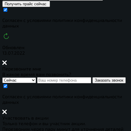
Получить прайс сейчас
Cогласен с условиями
политики конфиденциальности
данных
Обновлен:
13.07.2022
Перезвоните мне
В какое время вам позвонить?
Заказать звонок
Cогласен с условиями
политики конфиденциальности
данных
Участвовать в акции
Только телефон и вы участник акции.
Перезвоним через пару минут для уточнения деталей