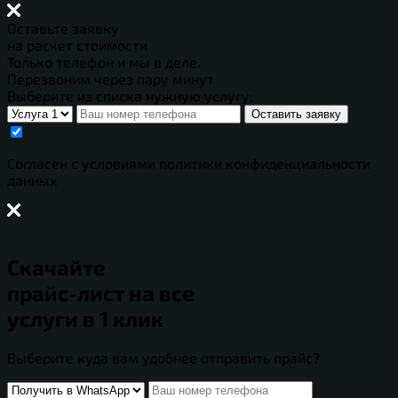
Оставьте заявку
на расчет стоимости
Только телефон и мы в деле.
Перезвоним через пару минут
Выберите из списка нужную услугу:
Оставить заявку
Cогласен с условиями
политики конфиденциальности
данных
Скачайте
прайс-лист
на все
услуги в 1 клик
Выберите куда вам удобнее отправить прайс?