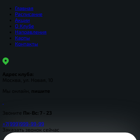
Главная
Расписание
Акции
О Клубе
Направления
Карты
Контакты
Адрес клуба:
Москва, ул. Новая, 10
Мы онлайн,
пишите
Звоните
Пн-Вс:
7 - 23
+7(999)999-99-99
Заказать звонок сейчас