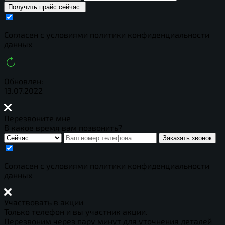
Получить прайс сейчас
Cогласен с условиями
политики конфиденциальности
данных
Обновлен:
13.07.2022
Перезвоните мне
В какое время вам позвонить?
Заказать звонок
Cогласен с условиями
политики конфиденциальности
данных
Участвовать в акции
Только телефон и вы участник акции.
Перезвоним через пару минут для уточнения деталей