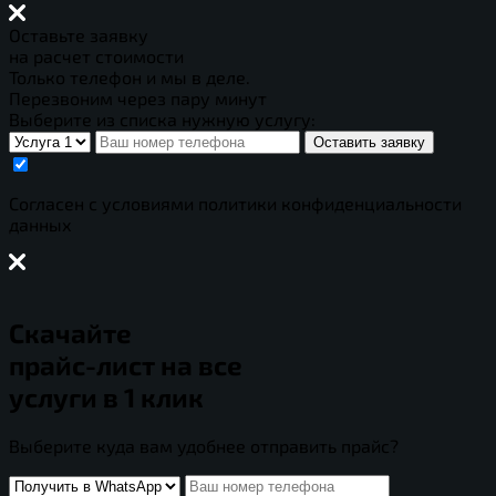
Оставьте заявку
на расчет стоимости
Только телефон и мы в деле.
Перезвоним через пару минут
Выберите из списка нужную услугу:
Оставить заявку
Cогласен с условиями
политики конфиденциальности
данных
Скачайте
прайс-лист
на все
услуги в 1 клик
Выберите куда вам удобнее отправить прайс?