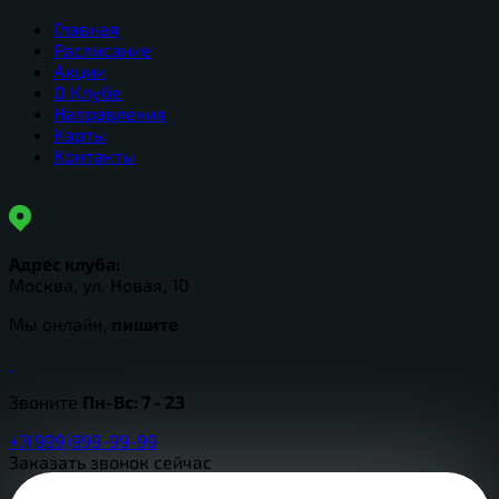
Главная
Расписание
Акции
О Клубе
Направления
Карты
Контакты
Адрес клуба:
Москва, ул. Новая, 10
Мы онлайн,
пишите
Звоните
Пн-Вс:
7 - 23
+7(999)999-99-99
Заказать звонок сейчас