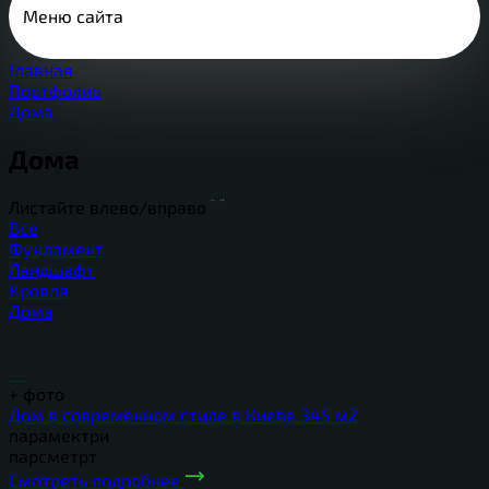
Меню сайта
Главная
Портфолио
Дома
Дома
Листайте влево/вправо
Все
Фундамент
Ландшафт
Кровля
Дома
+
фото
Дом в современном стиле в Киеве 345 м2
парамектри
парсметрт
Смотреть подробнее