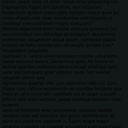
Lorem, ipsum dolor sit amet consectetur adipisicing elit.
Dignissimos fugiat sint blanditiis, rem voluptate
laudantium quidem quam optio, pariatur itaque quod qui,
nemo aliquid unde vitae repudiandae odit voluptas id
commodi exercitationem magni numquam?
Mollitia asperiores illum ratione vero quo possimus illo
necessitatibus rem doloribus ad excepturi, assumenda
perferendis voluptatum atque ipsum, numquam dolore
eveniet veritatis repellendus obcaecati, quidem cum?
Voluptatem voluptate
quisquam a. Labore animi quisquam mollitia voluptates
saepe nesciunt autem, laudantium quos. Ab facere sit
beatae aperiam molestias animi corrupti similique optio
unde eos numquam amet adipisci, quos, iure eveniet
voluptas labore ipsa
dignissimos quaerat nihil cum asperiores odio est. Eum
itaque cum, ratione assumenda recusandae tempora ipsa
maiores vero reiciendis cupiditate est at sequi suscipit!
Officiis nihil alias veritatis, saepe similique dolorem vitae,
quaerat
laborum blanditiis amet accusamus voluptas, beatae
corporis esse sed delectus! Qui ipsum veritatis quis ab
porro accusantium, sapiente in, fugiat itaque magni
delectus expedita sit repellat voluptates eum aspernatur