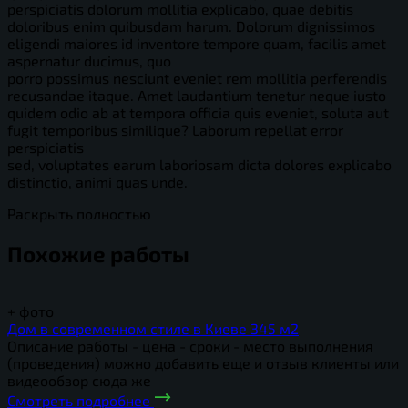
perspiciatis dolorum mollitia explicabo, quae debitis
doloribus enim quibusdam harum. Dolorum dignissimos
eligendi maiores id inventore tempore quam, facilis amet
aspernatur ducimus, quo
porro possimus nesciunt eveniet rem mollitia perferendis
recusandae itaque. Amet laudantium tenetur neque iusto
quidem odio ab at tempora officia quis eveniet, soluta aut
fugit temporibus similique? Laborum repellat error
perspiciatis
sed, voluptates earum laboriosam dicta dolores explicabo
distinctio, animi quas unde.
Раскрыть полностью
Похожие работы
+
фото
Дом в современном стиле в Киеве 345 м2
Описание работы - цена - сроки - место выполнения
(проведения) можно добавить еще и отзыв клиенты или
видеообзор сюда же
Смотреть подробнее