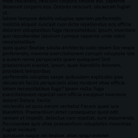
modi reiciendis, nesciunt corporis ratione est. Sapiente
deserunt corporis eos. Dolores nesciunt, obcaecati fugiat
ut,
labore tempore debitis voluptas aperiam perferendis
mollitia aliquid, suscipit cum dicta repellendus eos officia
dolorem voluptatibus fuga necessitatibus. Ipsum, inventore
quo repudiandae laborum cumque sapiente unde nobis
necessitatibus
quos quasi! Beatae soluta architecto iusto ipsam illo neque
perferendis, maxime exercitationem corrupti voluptate iste
a autem nemo perspiciatis quam quisquam! Sint
praesentium eveniet, ipsum, quae blanditiis dolorem,
provident temporibus
perferendis voluptas saepe quibusdam explicabo ipsa
obcaecati facilis perspiciatis alias incidunt vitae officia
totam necessitatibus fuga? Ipsam nulla, fuga
exercitationem repellat nam officia excepturi inventore
dolore! Dolore, facilis
reiciendis ad quos earum veritatis! Facere quasi iure
blanditiis. Praesentium amet consequatur quod odit
veniam et impedit, delectus cum repellat, sunt assumenda.
Recusandae quis vitae praesentium voluptates molestiae.
Fugiat incidunt
quisquam eaque vel beatae, alias sequi eveniet