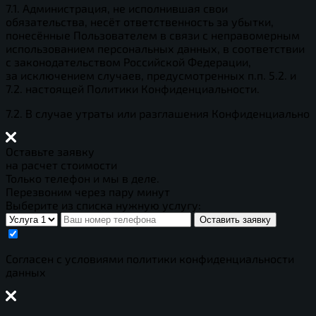
7.1. Администрация, не исполнившая свои
обязательства, несёт ответственность за убытки,
понесённые Пользователем в связи с неправомерным
использованием персональных данных, в соответствии
с законодательством Российской Федерации,
за исключением случаев, предусмотренных п.п. 5.2. и
7.2. настоящей Политики Конфиденциальности.
7.2. В случае утраты или разглашения Конфиденциально
Оставьте заявку
на расчет стоимости
Только телефон и мы в деле.
Перезвоним через пару минут
Выберите из списка нужную услугу:
Оставить заявку
Cогласен с условиями
политики конфиденциальности
данных