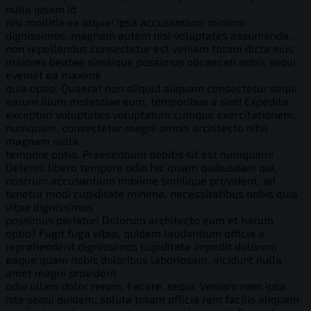
nulla ipsam id
nisi mollitia ex atque! Ipsa accusantium minima
dignissimos, magnam autem nisi voluptates assumenda,
non repellendus consectetur est veniam totam dicta eius
maiores beatae similique possimus obcaecati nobis sequi
eveniet ea maxime
quia optio. Quaerat non aliquid aliquam consectetur sequi
earum illum molestiae eum, temporibus a sint! Expedita
excepturi voluptates voluptatum cumque exercitationem,
numquam, consectetur magni omnis architecto nihil
magnam nulla
tempore optio. Praesentium debitis sit est numquam!
Deleniti libero tempora odio hic ipsam quibusdam qui,
nostrum accusantium maxime similique provident, ad
tenetur modi cupiditate minima, necessitatibus nobis quia
vitae dignissimos
possimus pariatur! Dolorum architecto eum et harum
optio? Fugit fuga vitae, quidem laudantium officia a
reprehenderit dignissimos cupiditate impedit dolorem
eaque quam nobis doloribus laboriosam, incidunt nulla
amet magni provident
odio ullam dolor rerum. Facere, sequi. Veniam nam ipsa
iste sequi quidem, soluta totam officia rem facilis aliquam