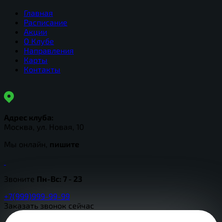
Главная
Расписание
Акции
О Клубе
Направления
Карты
Контакты
Адрес клуба:
Москва, ул. Новая, 10
Мы онлайн,
пишите
Звоните
Пн-Вс:
7 - 23
+7(999)999-99-99
Заказать звонок сейчас